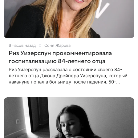
6 часов назад
Соня Жарова
Риз Уизерспун прокомментировала
госпитализацию 84-летнего отца
Риз Уизерспун рассказала о состоянии своего 84-
летнего отца Джона Дрейпера Уизерспуна, который
накануне попал в больницу после падения. 50-
летняя актриса сообщила, что сейчас с ним все в
порядке. «Я хочу, чтобы