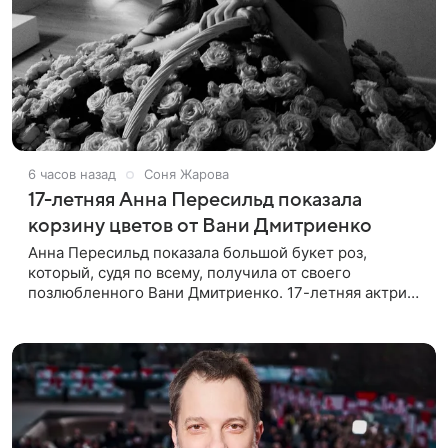
6 часов назад
Соня Жарова
17-летняя Анна Пересильд показала
корзину цветов от Вани Дмитриенко
Анна Пересильд показала большой букет роз,
который, судя по всему, получилa от своего
позлюбленного Вани Дмитриенко. 17-летняя актриса
опубликовала в соцсетях фотографии с цветами и
подписала их словами: «Я