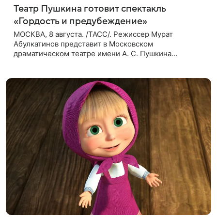
Театр Пушкина готовит спектакль
«Гордость и предубеждение»
МОСКВА, 8 августа. /ТАСС/. Режиссер Мурат
Абулкатинов представит в Московском
драматическом театре имени А. С. Пушкина
спектакль «Гордость и предубеждение» по
одноименному роману английской писательницы
XVIII —