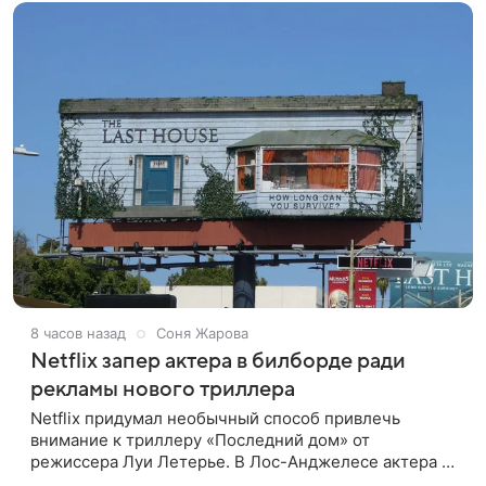
8 часов назад
Соня Жарова
Netflix запер актера в билборде ради
рекламы нового триллера
Netflix придумал необычный способ привлечь
внимание к триллеру «Последний дом» от
режиссера Луи Летерье. В Лос-Анджелесе актера на
два дня поселили внутри рекламного билборда,