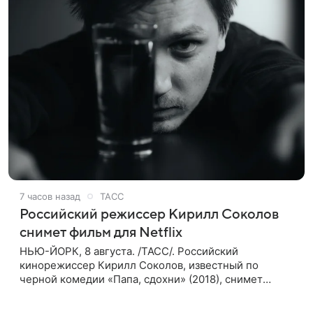
7 часов назад
ТАСС
Российский режиссер Кирилл Соколов
снимет фильм для Netflix
НЬЮ-ЙОРК, 8 августа. /ТАСС/. Российский
кинорежиссер Кирилл Соколов, известный по
черной комедии «Папа, сдохни» (2018), снимет
научно-фантастический триллер Blur для
стримингового сервиса Netflix. Об этом