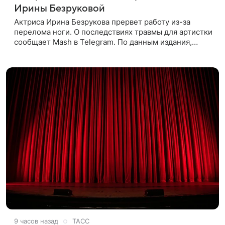
Ирины Безруковой
Актриса Ирина Безрукова прервет работу из-за
перелома ноги. О последствиях травмы для артистки
сообщает Mash в Telegram. По данным издания,
Безрукова пропустит 15 спектаклей — восемь
показов «Женитьбы Фигаро»,
9 часов назад
ТАСС