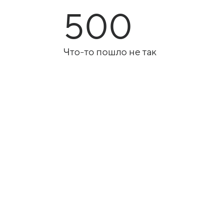
500
Что-то пошло не так