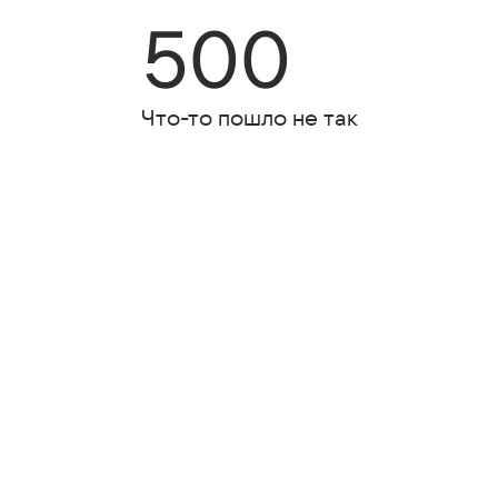
500
Что-то пошло не так