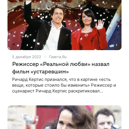
5 декабря 2022
Газета.Ru
Режиссер «Реальной любви» назвал
фильм «устаревшим»
Ричард Кертис признался, что в картине «есть
вещи, которые стоило бы изменить» Режиссер и
сценарист Ричард Кертис раскритиковал
собственный фильм — романтическую комедию
2003 года «Реальная любовь». Своими
соображениями