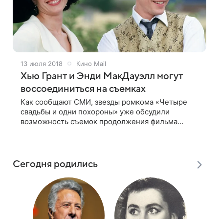
13 июля 2018
Кино Mail
Хью Грант и Энди МакДауэлл могут
воссоединиться на съемках
Как сообщают СМИ, звезды ромкома «Четыре
свадьбы и одни похороны» уже обсудили
возможность съемок продолжения фильма
Романтическая комедия «Четыре свадьбы и одни
похороны» может получить продолжение спустя
24 года
Сегодня родились