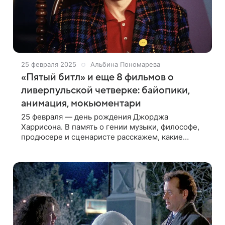
25 февраля 2025
Альбина Пономарева
«Пятый битл» и еще 8 фильмов о
ливерпульской четверке: байопики,
анимация, мокьюментари
25 февраля — день рождения Джорджа
Харрисона. В память о гении музыки, философе,
продюсере и сценаристе расскажем, какие
фильмы о легендарном квартете можно
посмотреть Британскому музыканту,
получившему известность