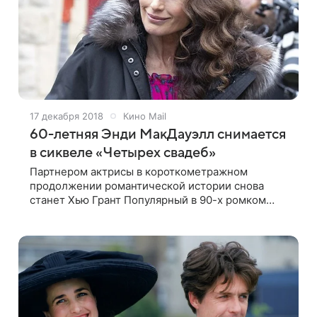
17 декабря 2018
Кино Mail
60-летняя Энди МакДауэлл снимается
в сиквеле «Четырех свадеб»
Партнером актрисы в короткометражном
продолжении романтической истории снова
станет Хью Грант Популярный в 90-х ромком
«Четыре свадьбы и одни похороны» получил
короткометражный сиквел спустя 24 года после
своей