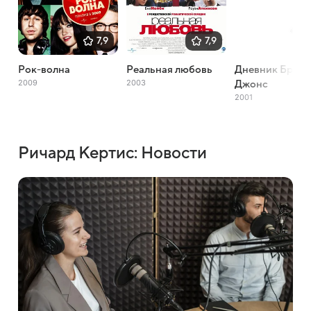
7,9
7,9
Рок-волна
Реальная любовь
Дневник Брид
2009
2003
Джонс
2001
Ричард Кертис: Новости