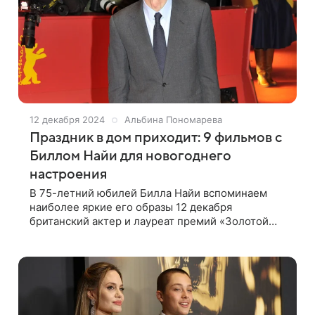
12 декабря 2024
Альбина Пономарева
Праздник в дом приходит: 9 фильмов с
Биллом Найи для новогоднего
настроения
В 75-летний юбилей Билла Найи вспоминаем
наиболее яркие его образы 12 декабря
британский актер и лауреат премий «Золотой
глобус» и BAFTA отмечает 75-летие. Многие
фильмы с Биллом Найи стали зимней классикой.
В преддверии