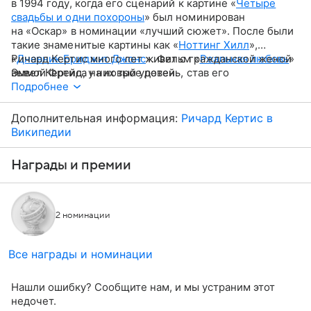
в 1994 году, когда его сценарий к картине «
Четыре
свадьбы и одни похороны
» был номинирован
на «Оскар» в номинации «лучший сюжет». После были
такие знаменитые картины как «
Ноттинг Хилл
»,
«
Ричард Кертис много лет живет с гражданской женой
Дневник Бриджит Джонс
». Фильм «
Реальная любовь
»
вывел Кертиса на новый уровень, став его
Эммой Фрейд, у них трое детей.
режиссерским дебютом. В картине Кертису удалось
Подробнее
гармонично переплести девять сюжетных линий,
создав исключительно позитивную и интересную
Дополнительная информация:
Ричард Кертис в
историю. После Кертис выпустил ленты «
Девушка из
Википедии
кафе
», «
Рок-волна
», «
Бойфренд из будущего
» и другие.
Награды и премии
2 номинации
Все награды и номинации
Нашли ошибку? Сообщите нам, и мы устраним этот
недочет.