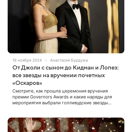
19 ноября 2024
Анастасия Бурдужа
От Джоли с сыном до Кидман и Лопез:
все звезды на вручении почетных
«Оскаров»
Смотрите, как прошла церемония вручения
премии Governors Awards и какие наряды для
мероприятия выбрали голливудские звезды
В Лос-Анджелесе прошла 15-я церемония
вручения премии Governors Awards, которую
называют