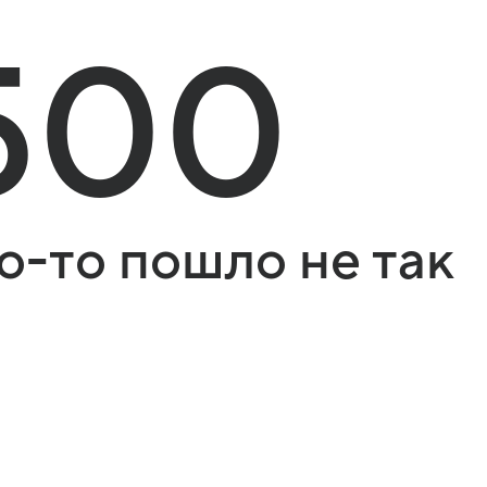
500
о-то пошло не так