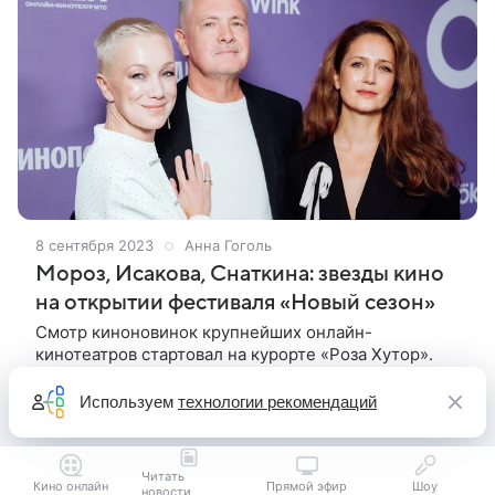
8 сентября 2023
Анна Гоголь
Мороз, Исакова, Снаткина: звезды кино
на открытии фестиваля «Новый сезон»
Смотр киноновинок крупнейших онлайн-
кинотеатров стартовал на курорте «Роза Хутор».
Как это было, смотрите в фоторепортаже Кино
Mail.ru В Сочи стартовал второй фестиваль онлайн-
Используем
технологии рекомендаций
кинотеатров «Новый сезон». На торжественной
Читать
Кино онлайн
Прямой эфир
Шоу
новости