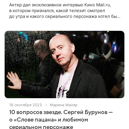
Актер дал эксклюзивное интервью Кино Mail.ru,
в котором признался, какой телехит смотрел
до утра и какого сериального персонажа хотел бы
сыграть Сергей Бурунов принял участие в блиц-
опросе Кино Mail.ru и раскрыл
18 сентября 2023
Марина Маляр
10 вопросов звезде. Сергей Бурунов —
о «Слове пацана» и любимом
сериальном персонаже