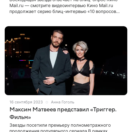
Mail.ru — смотрите видеоинтервью Кино Mail.ru
продолжает серию блиц-интервью «10 вопросов
звезде». На этот раз нашей героиней стала
восходящая звезда кино и сериалов
16 сентября 2023
Анна Гоголь
Максим Матвеев представил «Триггер.
Фильм»
Звезды посетили премьеру полнометражного
продолжения популярного сериала В рамках