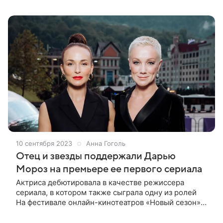
представившая свой сериал «Секс. До и после»
в Сочи на фестивале онлайн-платформ «Новый
10 сентября 2023
Анна Гоголь
Отец и звезды поддержали Дарью
Мороз на премьере ее первого сериала
Актриса дебютировала в качестве режиссера
сериала, в котором также сыграла одну из ролей
На фестивале онлайн-кинотеатров «Новый сезон»
в Сочи состоялась премьера режиссерского
дебюта актрисы Дарьи Мороз, сериала