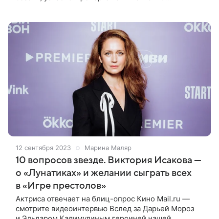
На сочинском курорте «Роза Хутор» завершился
второй фестиваль онлайн-кинотеатров «Новый
12 сентября 2023
Марина Маляр
10 вопросов звезде. Виктория Исакова —
о «Лунатиках» и желании сыграть всех
в «Игре престолов»
Актриса отвечает на блиц-опрос Кино Mail.ru —
смотрите видеоинтервью Вслед за Дарьей Мороз
и Эльдаром Калимулиным героиней нашей