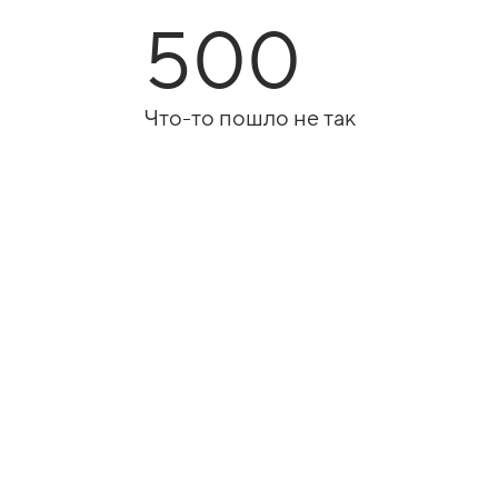
500
Что-то пошло не так