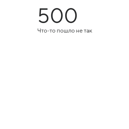
500
Что-то пошло не так