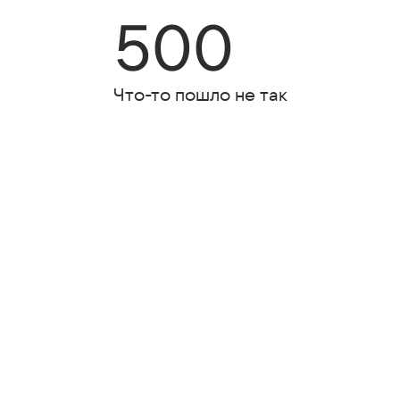
500
Что-то пошло не так