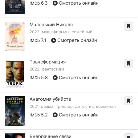
6.3
Смотреть онлайн
IMDb
Маленький Николя
2022, мультфильмы, семейный
7.1
Смотреть онлайн
IMDb
Трансформация
2022, фантастика
5.8
Смотреть онлайн
IMDb
Анатомия убийств
2021, драма, триллер, детектив, криминал
5.2
Смотреть онлайн
IMDb
Внебрачные связи