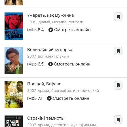
Умереть, как мужчина
2009, драма, мюзикл, фэнтези
6.4
Смотреть онлайн
IMDb
Величайший кутюрье
2007, документальный
6.5
Смотреть онлайн
IMDb
Прощай, Бафана
2007, драма, биография, исторический
7.1
Смотреть онлайн
IMDb
Страх[и] темноты
2007, драма, детектив, мультфильмы,