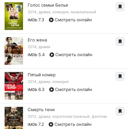
Голос семьи Белье
2014, драма, комедия, музыкальный
7.3
Смотреть онлайн
IMDb
Его жена
2014, драма
5.4
Смотреть онлайн
IMDb
Пятый номер
2014, драма, комедия
6.3
Смотреть онлайн
IMDb
Смерть тени
2012, драма, короткометражный, фэнтези
7.2
Смотреть онлайн
IMDb