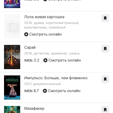
Лола живая картошка
2018, драма, короткометражный,
мультфильмы, семейный
Смотреть онлайн
Сарай
2018, детектив, криминал, ужасы
3.2
Смотреть онлайн
IMDb
Импульсо: Больше, чем фламенко
2017, документальный
6.7
Смотреть онлайн
IMDb
Мазафакер