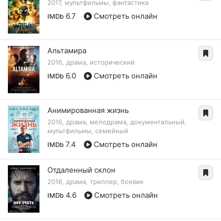
2017, мультфильмы, фантастика
6.7
Смотреть онлайн
IMDb
Альтамира
2016, драма, исторический
6.0
Смотреть онлайн
IMDb
Анимированная жизнь
2016, драма, мелодрама, документальный,
мультфильмы, семейный
7.4
Смотреть онлайн
IMDb
Отдаленный склон
2016, драма, триллер, боевик
4.6
Смотреть онлайн
IMDb