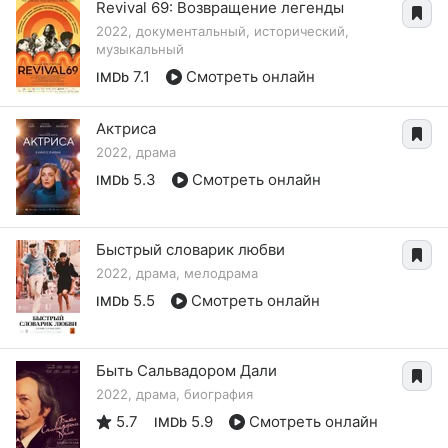
Revival 69: Возвращение легенды
2022, документальный, исторический,
музыкальный
7.1
Смотреть онлайн
IMDb
Актриса
2022, драма
5.3
Смотреть онлайн
IMDb
Быстрый словарик любви
2022, драма, мелодрама
5.5
Смотреть онлайн
IMDb
Быть Сальвадором Дали
2022, драма, биография
5.7
5.9
Смотреть онлайн
IMDb