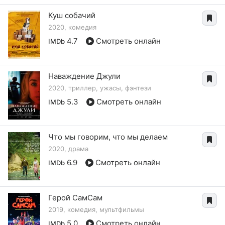
Куш собачий
2020, комедия
4.7
Смотреть онлайн
IMDb
Наваждение Джули
2020, триллер, ужасы, фэнтези
5.3
Смотреть онлайн
IMDb
Что мы говорим, что мы делаем
2020, драма
6.9
Смотреть онлайн
IMDb
Герой СамСам
2019, комедия, мультфильмы
5.0
Смотреть онлайн
IMDb