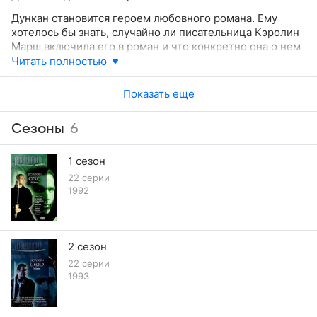
Дункан становится героем любовного романа. Ему
хотелось бы знать, случайно ли писательница Кэролин
Марш включила его в роман и что конкретно она о нем
знает. Но другой Бессмертный, также ставший героем
Читать полностью
книги, открыл охоту на авторшу.
Показать еще
Сезоны
6
1 сезон
22 серии
1992
2 сезон
22 серии
1993