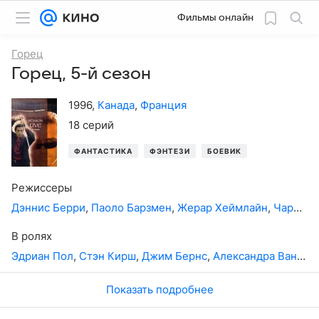
Фильмы онлайн
Горец
Горец, 5-й сезон
1996
,
Канада
,
Франция
18 серий
ФАНТАСТИКА
ФЭНТЕЗИ
БОЕВИК
ПРИКЛЮЧЕНИ
Режиссеры
Дэннис Берри
,
Паоло Барзмен
,
Жерар Хеймлайн
,
Чарльз Уилкинсон
В ролях
Эдриан Пол
,
Стэн Кирш
,
Джим Бернс
,
Александра Вандернот
Показать подробнее