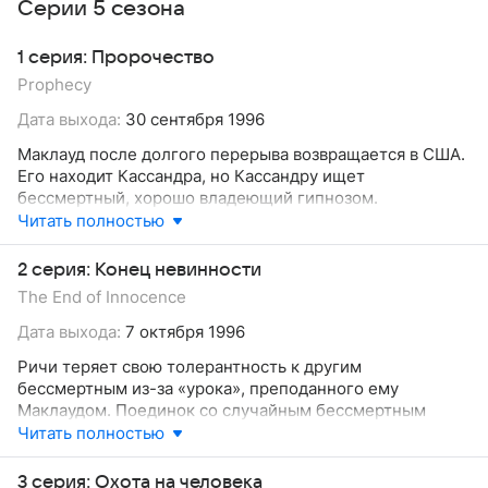
Серии 5 сезона
1 серия: Пророчество
Prophecy
Дата выхода:
30 сентября 1996
Маклауд после долгого перерыва возвращается в США.
Его находит Кассандра, но Кассандру ищет
бессмертный, хорошо владеющий гипнозом.
Читать полностью
2 серия: Конец невинности
The End of Innocence
Дата выхода:
7 октября 1996
Ричи теряет свою толерантность к другим
бессмертным из-за «урока», преподанного ему
Маклаудом. Поединок со случайным бессмертным
приводит к тому, что теперь за Ричи гонится учитель
Читать полностью
покойного Картера. Именно этот бессмертный в свое
время убил учителя Маклауда. А вот Доусон принимает
3 серия: Охота на человека