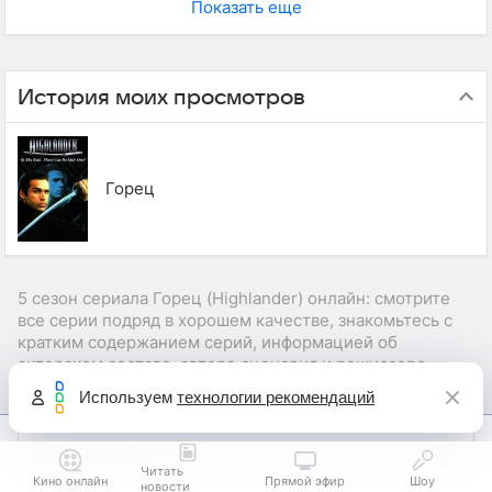
Показать еще
История моих просмотров
Горец
5 сезон сериала Горец (Highlander) онлайн: смотрите
все серии подряд в хорошем качестве, знакомьтесь с
кратким содержанием серий, информацией об
актерском составе, авторе сценария и режиссере
сериала.
Используем
технологии рекомендаций
Читать
Кино онлайн
Прямой эфир
Шоу
новости