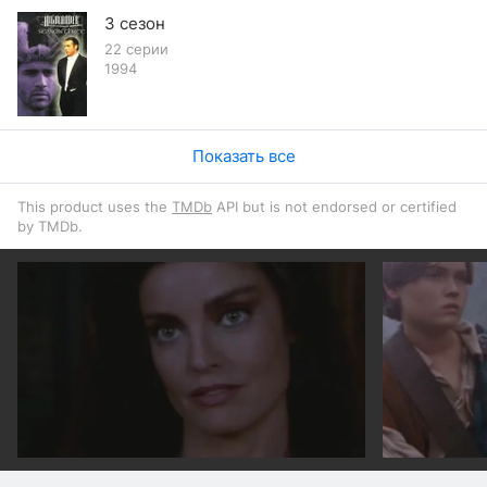
3 сезон
22 серии
1994
Показать все
This product uses the
TMDb
API but is not endorsed or certified
by TMDb.