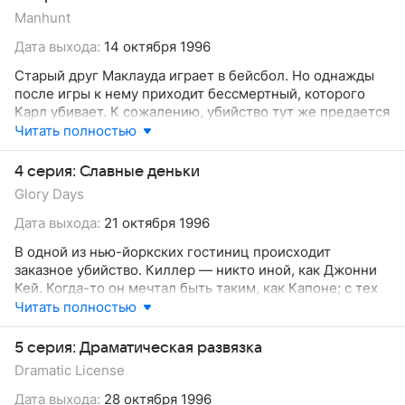
решение выйти из Ордена.
Manhunt
Дата выхода:
14 октября 1996
Старый друг Маклауда играет в бейсбол. Но однажды
после игры к нему приходит бессмертный, которого
Карл убивает. К сожалению, убийство тут же предается
огласке, а расследует его агент Мэтью Маккормик.
Читать полностью
4 серия: Славные деньки
Glory Days
Дата выхода:
21 октября 1996
В одной из нью-йоркских гостиниц происходит
заказное убийство. Киллер — никто иной, как Джонни
Кей. Когда-то он мечтал быть таким, как Капоне; с тех
пор моральных качеств у него не прибавилось. А вот
Читать полностью
Доусон узнает, что привязанность со времен колледжа
не имеет срока давности.
5 серия: Драматическая развязка
Dramatic License
Дата выхода:
28 октября 1996