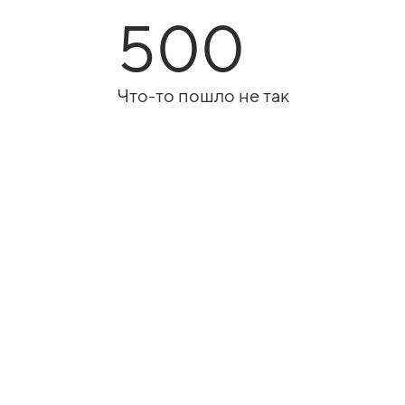
500
Что-то пошло не так