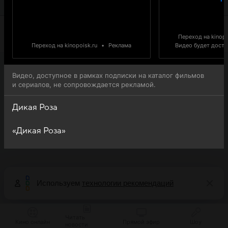
онлайн-просмотра.
Переход на kinopo
Переход на kinopoisk.ru
•
Реклама
Видео будет доступ
Видео, доступное в рамках подписки на каталог фильмов
и сериалов, не сопровождается рекламой.
Дикая Роза
«Дикая Роза»
Используем
технологии рекомендаций
Читать
Кино онлайн
Прямой эфир
Шоу
новости