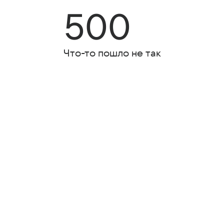
500
Что-то пошло не так