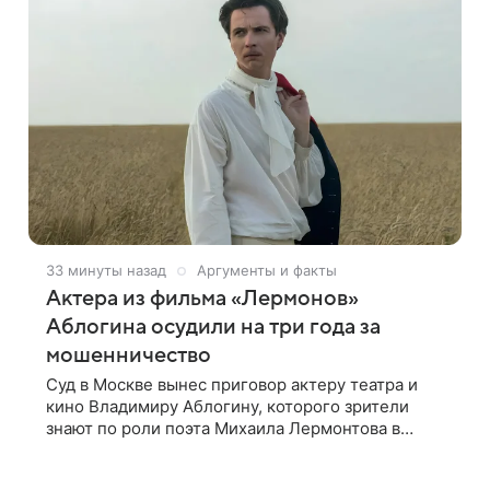
33 минуты назад
Аргументы и факты
Актера из фильма «Лермонов»
Аблогина осудили на три года за
мошенничество
Суд в Москве вынес приговор актеру театра и
кино Владимиру Аблогину, которого зрители
знают по роли поэта Михаила Лермонтова в
сериале 2014 года, сообщили в пресс-службе
Мосгорсуда. Артиста признали виновным в