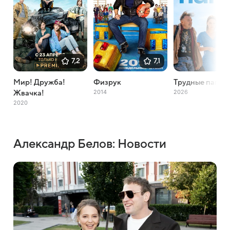
7,2
7,1
Мир! Дружба!
Физрук
Трудные папы
2014
2026
Жвачка!
2020
Александр Белов: Новости