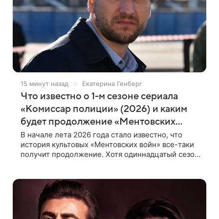
15 минут назад
Екатерина Генберг
Что известно о 1-м сезоне сериала
«Комиссар полиции» (2026) и каким
будет продолжение «Ментовских
войн»
В начале лета 2026 года стало известно, что
история культовых «Ментовских войн» все-таки
получит продолжение. Хотя одиннадцатый сезон
поставил логичную точку в судьбе Романа
Шилова, а исполнитель главной роли