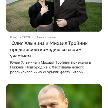
8 июля 2026
Анна Гоголь
Юлия Хлынина и Михаил Тройник
представили комедию со своим
участием
Юлия Хлынина и Михаил Тройник приехали в
Нижний Новгород на X Фестиваль нового
российского кино «Горький фест», чтобы
представить свою новую работу — семейную
комедию «Трудные папы», которая вошла в
конкурсную