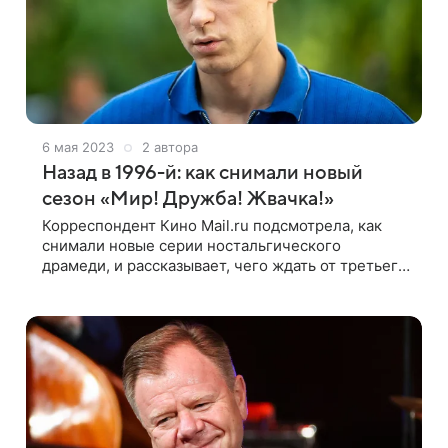
6 мая 2023
2 автора
Назад в 1996-й: как снимали новый
сезон «Мир! Дружба! Жвачка!»
Корреспондент Кино Mail.ru подсмотрела, как
снимали новые серии ностальгического
драмеди, и рассказывает, чего ждать от третьего
сезона проекта В сером дворе неприметной
трехэтажной школы тревожно-оживленно:
из припаркованных