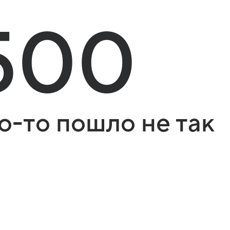
500
о-то пошло не так