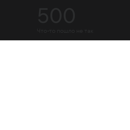
500
Что-то пошло не так