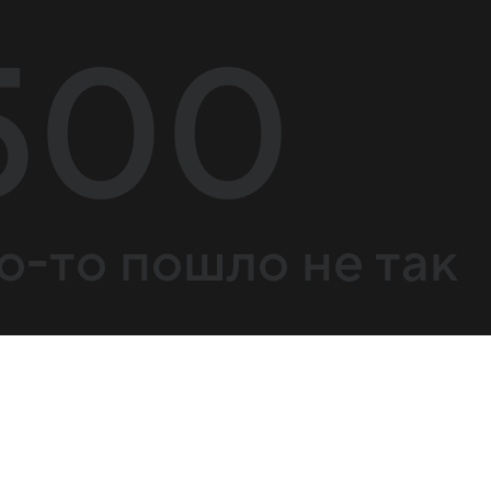
500
о-то пошло не так