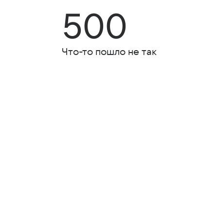
500
Что-то пошло не так