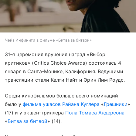
Чейз Инфинити в фильме «Битва за битвой»
31-я церемония вручения наград «Выбор
критиков» (Critics Choice Awards) состоялась 4
января в Санта-Монике, Калифорния. Ведущими
трансляции стали Келти Найт и Эрин Лим Роудс.
Среди кинофильмов больше всего номинаций
было у
фильма ужасов
Райана Куглера
«
Грешники
»
(17) и у экшен-триллера
Пола Томаса Андерсона
«
Битва за битвой
» (14).