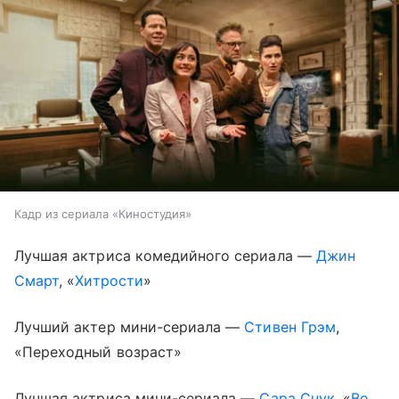
Кадр из сериала «Киностудия»
Лучшая актриса комедийного сериала —
Джин
Смарт
, «
Хитрости
»
Лучший актер мини-сериала —
Стивен Грэм
,
«Переходный возраст»
Лучшая актриса мини-сериала —
Сара Снук
, «
Во