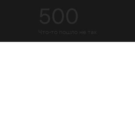
500
Что-то пошло не так