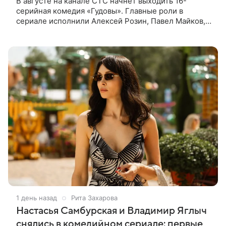
В августе на канале СТС начнет выходить 16-
серийная комедия «Гудовы». Главные роли в
сериале исполнили Алексей Розин, Павел Майков,
Владислав Прохоров и Олеся Железняк. За
режиссуру отвечали Дмитрий Дьяченко и
1 день назад
Рита Захарова
Настасья Самбурская и Владимир Яглыч
снялись в комедийном сериале: первые