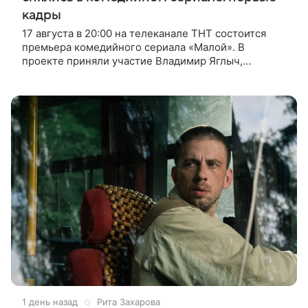
кадры
17 августа в 20:00 на телеканале ТНТ состоится
премьера комедийного сериала «Малой». В
проекте приняли участие Владимир Яглыч,
Тимофей Кочнев и Настасья Самбурская. В центре
сюжета — двое полицейских из одного
1 день назад
Рита Захарова