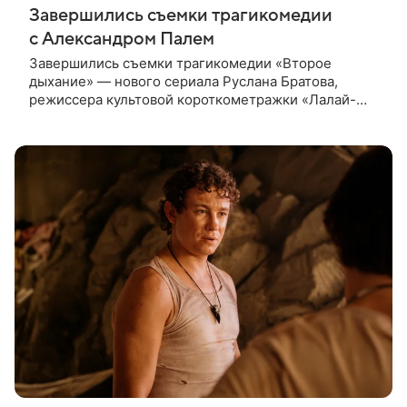
Завершились съемки трагикомедии
с Александром Палем
Завершились съемки трагикомедии «Второе
дыхание» — нового сериала Руслана Братова,
режиссера культовой короткометражки «Лалай-
Балалай» и фильма «Экспресс». Главную роль —
бывшего спортсмена, попавшего в рехаб —