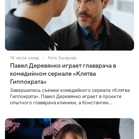
18 часов назад
Рита Захарова
Павел Деревянко играет главврача в
комедийном сериале «Клятва
Гиппократа»
Завершились съемки комедийного сериала «Клятва
Гиппократа». Павел Деревянко играет в проекте
опытного главврача клиники, а Константин
Белошапка — молодого хирурга. Виктор Живых
уверен в своей гениальности