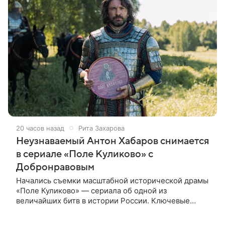
20 часов назад
Рита Захарова
Неузнаваемый Антон Хабаров снимается
в сериале «Поле Куликово» с
Добронравовым
Начались съемки масштабной исторической драмы
«Поле Куликово» — сериала об одной из
величайших битв в истории России. Ключевые
исторические роли — Дмитрия Донского и Сергия
Радонежского — исполнят Антон Хабаров