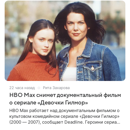
22 часа назад
Рита Захарова
HBO Max снимет документальный фильм
о сериале «Девочки Гилмор»
HBO Max работает над документальным фильмом о
культовом комедийном сериале «Девочки Гилмор»
(2000 — 2007), сообщает Deadline. Героини сериала
— молодая, немного инфантильная мать Лорелай и