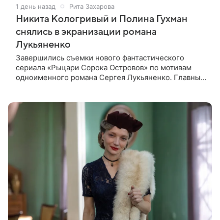
1 день назад
Рита Захарова
Никита Кологривый и Полина Гухман
снялись в экранизации романа
Лукьяненко
Завершились съемки нового фантастического
сериала «Рыцари Сорока Островов» по мотивам
одноименного романа Сергея Лукьяненко. Главные
роли в проекте исполнили Артем Кошман, Полина
Гухман, Никита Кологривый.