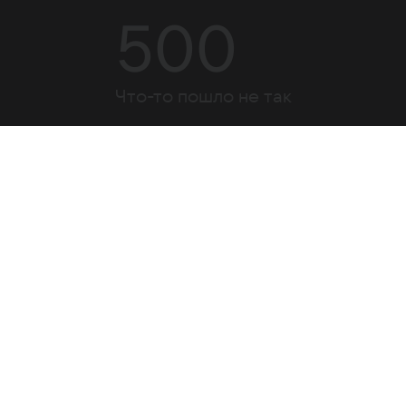
500
Что-то пошло не так