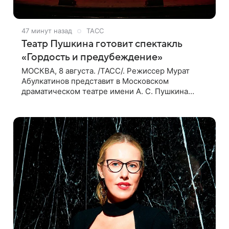
47 минут назад
ТАСС
Театр Пушкина готовит спектакль
«Гордость и предубеждение»
МОСКВА, 8 августа. /ТАСС/. Режиссер Мурат
Абулкатинов представит в Московском
драматическом театре имени А. С. Пушкина
спектакль «Гордость и предубеждение» по
одноименному роману английской писательницы
XVIII —