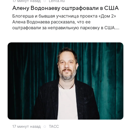
17 минут назад
Lenta.Ru
Алену Водонаеву оштрафовали в США
Блогерша и бывшая участница проекта «Дом 2»
Алена Водонаева рассказала, что ее
оштрафовали за неправильную парковку в США.
Пост об этом она опубликовала в своем
Telegram-канале. Она заявила, что во время
отдыха
17 минут назад
ТАСС