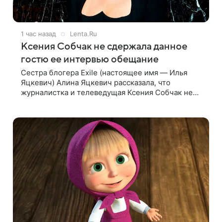
1 час назад
Lenta.Ru
Ксения Собчак не сдержала данное
гостю ее интервью обещание
Сестра блогера Exile (настоящее имя — Илья
Яцкевич) Алина Яцкевич рассказала, что
журналистка и телеведущая Ксения Собчак не
сдержала обещание, которое дала ему во время
интервью с ним. Об этом она заявила в