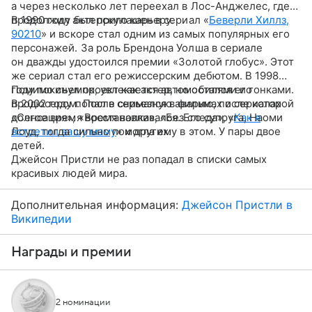
а через несколько лет переехал в Лос-Анджелес, где
продолжил актерскую карьеру.
В 1990 году был приглашен в сериал «
Беверли Хиллз,
90210
» и вскоре стал одним из самых популярных его
персонажей. За роль Брендона Уолша в сериале
он дважды удостоился премии «Золотой глобус». Этот
же сериал стал его режиссерским дебютом. В 1998
году покинул проект как актер, но остался его
Помимо съемок, увлекается автомобилями и гонками.
продюсером. После снимался в фильмах и сериалах
В 2002 году попал в серьезную аварию, после которой
«Сенсация», «Время волка», «Без следа», «
долгое время восстанавливался. Его супруга, Наоми
Как я
встретил вашу маму
Лоуд, тогда сильно помогла ему в этом. У пары двое
» и других.
детей.
Джейсон Пристли не раз попадал в списки самых
красивых людей мира.
Дополнительная информация:
Джейсон Пристли в
Википедии
Награды и премии
2 номинации