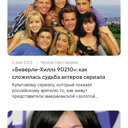
2 мая 2025
Лениза Саетгараева
«Беверли-Хиллз 90210»: как
сложилась судьба актеров сериала
Культовому сериалу, который показал
российскому зрителю то, как живут
представители американской «золотой
молодежи», исполнилось 34 года. Актерам,
сыгравшим главные роли, прочили блестящую
карьеру, но