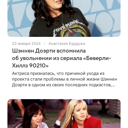
23 января 2024
Анастасия Бурдужа
Шэннен Доэрти вспомнила
об увольнении из сериала «Беверли-
Хиллз 90210»
Актриса призналась, что причиной ухода из
проекта стали проблемы в личной жизни Шэннен
Доэрти в одном из своих последних подкастов,
в котором участвовал ее коллега по сериалу
«Беверли-Хиллз 90210» Джейсон Пристли,