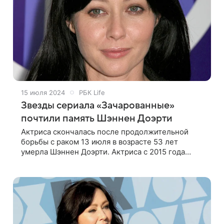
15 июля 2024
РБК Life
Звезды сериала «Зачарованные»
почтили память Шэннен Доэрти
Актриса скончалась после продолжительной
борьбы с раком 13 июля в возрасте 53 лет
умерла Шэннен Доэрти. Актриса с 2015 года
боролась с раком. Сначала у нее
диагностировали злокачественную опухоль
молочной железы.