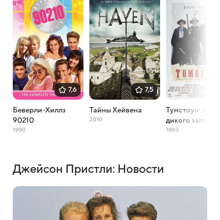
7,6
7,5
Беверли-Хиллз
Тайны Хейвена
Тумстоун: Леге
2010
90210
дикого запада
1990
1993
Джейсон Пристли: Новости