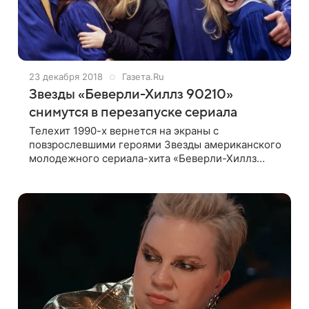
23 декабря 2018
Газета.Ru
Звезды «Беверли-Хиллз 90210»
снимутся в перезапуске сериала
Телехит 1990-х вернется на экраны с
повзрослевшими героями Звезды американского
молодежного сериала-хита «Беверли-Хиллз
90210», популярность которого была на пике в
1990-х, снимутся в одноименном перезапуске,
сообщает