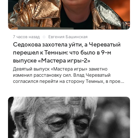
7 часов назад
Евгения Башинская
Седокова захотела уйти, а Череватый
перешел к Темным: что было в 9-м
выпуске «Мастера игры-2»
Девятый выпуск «Мастера игры» заметно
изменил расстановку сил. Влад Череватый
согласился перейти на сторону Темных, в проект
пришел новый участник, а Курбан Омаров и Анна
Седокова оказались под таким давлением.