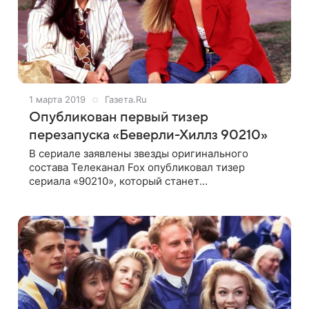
1 марта 2019
Газета.Ru
Опубликован первый тизер
перезапуска «Беверли-Хиллз 90210»
В сериале заявлены звезды оригинального
состава Телеканал Fox опубликовал тизер
сериала «90210», который станет
перезапуском молодежного хита 1990-х
«Беверли-Хиллз 90210». «Догадайтесь, кто
возвращается домой»,