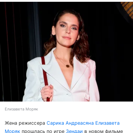
Елизавета Моряк
Жена режиссера
Сарика Андреасяна
Елизавета
Моряк
прошлась по игре
Зендаи
в новом фильме