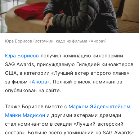
Юра Борисов
источник:
кадр из фильма «Анора»
Юра Борисов
получил номинацию кинопремии
SAG Awards, присуждаемую Гильдией киноактеров
США, в категории «Лучший актер второго плана»
за фильм «
Анора
». Полный список номинантов
опубликован на сайте.
Также Борисов вместе с
Марком Эйдельштейном
,
Майки Мэдисон
и другими актерами драмеди
стал номинантом в секции «Лучший актерский
состав». Больше всего упоминаний на SAG Awards-