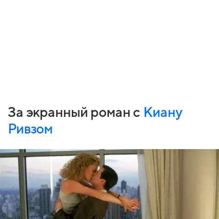
За экранный роман с
Киану
Ривзом