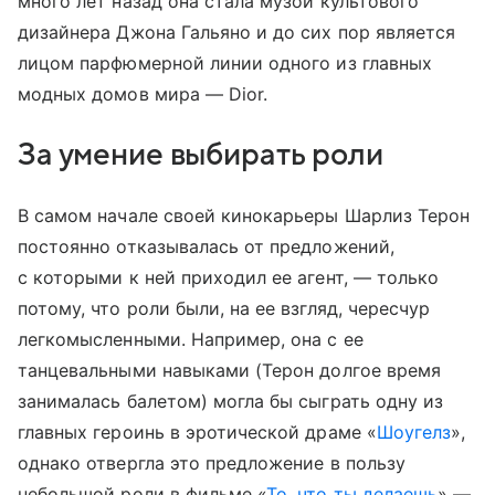
много лет назад она стала музой культового
дизайнера Джона Гальяно и до сих пор является
лицом парфюмерной линии одного из главных
модных домов мира — Dior.
За умение выбирать роли
В самом начале своей кинокарьеры Шарлиз Терон
постоянно отказывалась от предложений,
с которыми к ней приходил ее агент, — только
потому, что роли были, на ее взгляд, чересчур
легкомысленными. Например, она с ее
танцевальными навыками (Терон долгое время
занималась балетом) могла бы сыграть одну из
главных героинь в эротической драме «
Шоугелз
»,
однако отвергла это предложение в пользу
небольшой роли в фильме «
То, что ты делаешь
» —