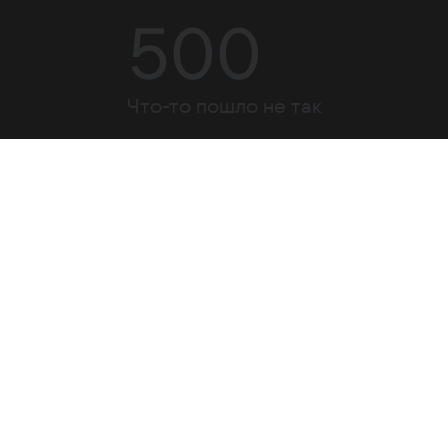
500
Что-то пошло не так