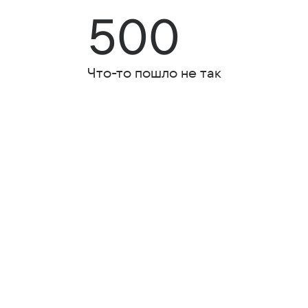
500
Что-то пошло не так