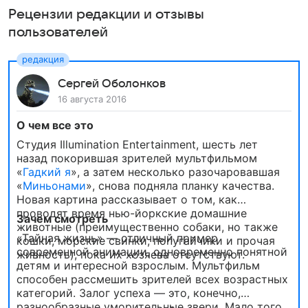
Рецензии редакции и отзывы
пользователей
Сергей Оболонков
16 августа 2016
О чем все это
Студия Illumination Entertainment, шесть лет
назад покорившая зрителей мультфильмом
«
Гадкий я
», а затем несколько разочаровавшая
«
Миньонами
», снова подняла планку качества.
Новая картина рассказывает о том, как
проводят время нью-йоркские домашние
Зачем смотреть
животные (преимущественно собаки, но также
«Тайная жизнь» — отличный пример
кошки, морские свинки, попугайчики и прочая
современной анимации, одновременно понятной
живность), пока их хозяева отсутствуют.
детям и интересной взрослым. Мультфильм
способен рассмешить зрителей всех возрастных
категорий. Залог успеха — это, конечно,
разнообразные уморительные звери. Мало того