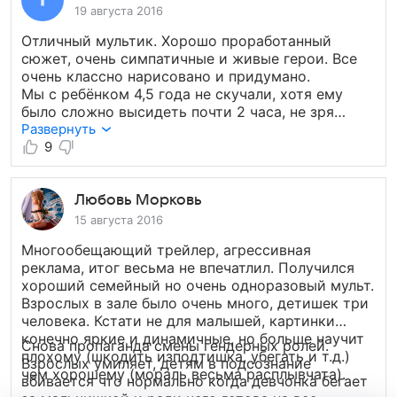
19 августа 2016
Отличный мультик. Хорошо проработанный
сюжет, очень симпатичные и живые герои. Все
очень классно нарисовано и придумано.
Мы с ребёнком 4,5 года не скучали, хотя ему
было сложно высидеть почти 2 часа, не зря
рекомендуемая аудитория все же старше 6 лет.
Развернуть
Очень понравились цитаты из известных
9
фильмов, особенно «У каждого свои
недостатки».
Любовь Морковь
15 августа 2016
Многообещающий трейлер, агрессивная
реклама, итог весьма не впечатлил. Получился
хороший семейный но очень одноразовый мульт.
Взрослых в зале было очень много, детишек три
человека. Кстати не для малышей, картинки
конечно яркие и динамичные, но больше научит
Снова пропаганда смены гендерных ролей.
плохому (шкодить изподтишка, убегать и т.д.)
Взрослых умиляет, детям в подсознание
чем хорошему (мораль весьма расплывчата).
вбивается что нормально когда девчонка бегает