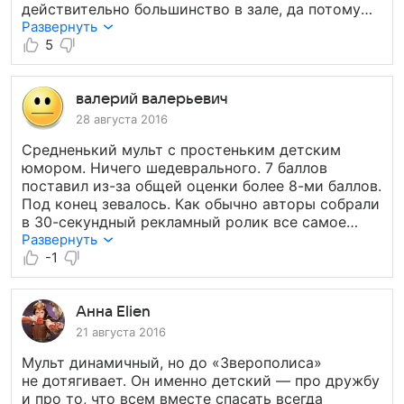
действительно большинство в зале, да потому
что наконец можно посмотреть что-то стоящее,
Развернуть
красочное, динамичное. Можно расслабиться
5
и посмеяться.
валерий валерьевич
28 августа 2016
Средненький мульт с простеньким детским
юмором. Ничего шедеврального. 7 баллов
поставил из-за общей оценки более 8-ми баллов.
Под конец зевалось. Как обычно авторы собрали
в 30-секундный рекламный ролик все самое
смешное и интересное, а просмотрев целиком
Развернуть
понимашь, что смотреть особо было нечего.
-1
Второй раз смотреть бы не стали.
Анна Elien
21 августа 2016
Мульт динамичный, но до «Зверополиса»
не дотягивает. Он именно детский — про дружбу
и про то, что всем вместе спасать всегда