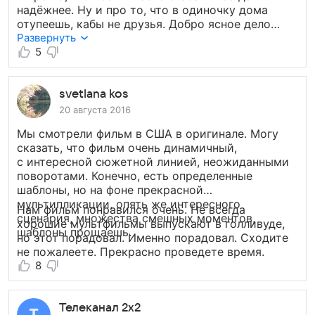
надёжнее. Ну и про то, что в одиночку дома
отупеешь, кабы не друзья. Добро ясное дело
победило. Ура-ура! Второй раз
Развернуть
пересматривать бы не стала. Музыки мало,
5
юмора тоже, банально. Много лишних
персонажей, которых убери — ничего
не поменяется. Из плюсов графика
svetlana kos
не перегруженная цветом.
20 августа 2016
Мы смотрели фильм в США в оригинале. Могу
сказать, что фильм очень динамичный,
с интересной сюжетной линией, неожиданными
поворотами. Конечно, есть определенные
шаблоны, но на фоне прекрасной
мультипликации, опять же интересного
Нам фильм понравился очень. Не всегда
сценария, множества смешных моментов,
хорошие мультфильмы выпускают в голливуде,
шаблоны прощаешь.
но этот порадовал. Именно порадовал. Сходите
не пожалеете. Прекрасно проведете время.
8
Телеканал 2х2