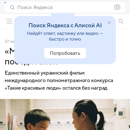
Поиск Яндекса
Фильмы онлайн
Поиск Яндекса с Алисой AI
Найдёт ответ, картинку или видео —
быстро и точно
27 октября 2013
Источник:
Кино Mail
«Молодость» объявила
Попробовать
победителей
Единственный украинский фильм
международного полнометражного конкурса
«Такие красивые люди» остался без наград