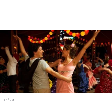
гийом