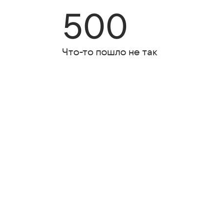
500
Что-то пошло не так