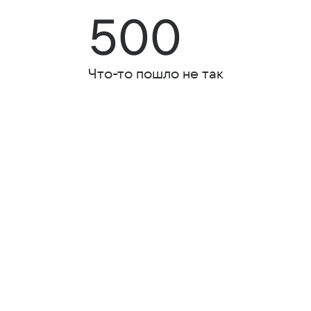
500
Что-то пошло не так