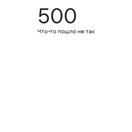
500
Что-то пошло не так