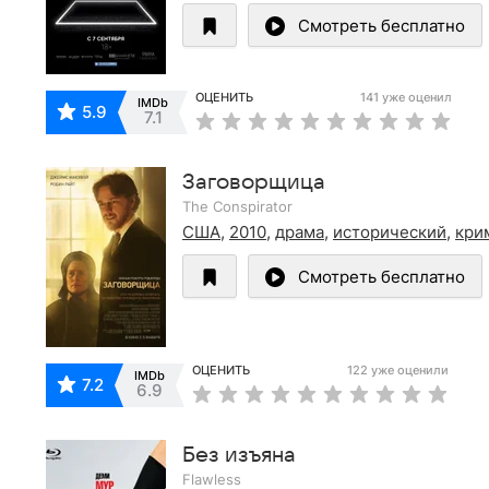
Смотреть бесплатно
ОЦЕНИТЬ
141 уже оценил
IMDb
5.9
7.1
Заговорщица
The Conspirator
США
,
2010
,
драма
,
исторический
,
кри
Смотреть бесплатно
ОЦЕНИТЬ
122 уже оценили
IMDb
7.2
6.9
Без изъяна
Flawless