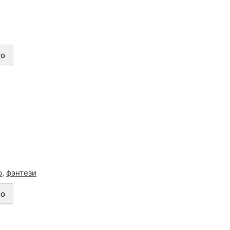
но
р
,
фэнтези
но