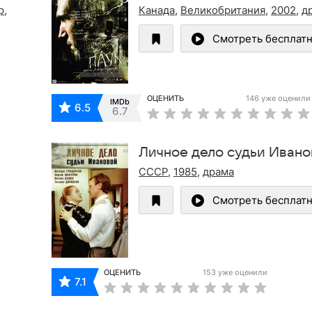
р
,
Канада
,
Великобритания
,
2002
,
д
Смотреть бесплат
ОЦЕНИТЬ
146 уже оценили
IMDb
6.5
6.7
Личное дело судьи Иван
СССР
,
1985
,
драма
Смотреть бесплат
ОЦЕНИТЬ
153 уже оценили
7.1