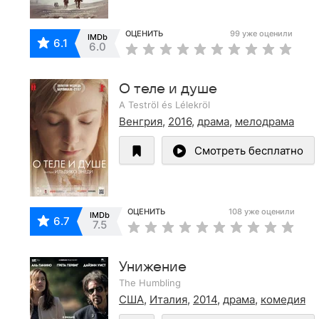
ОЦЕНИТЬ
99 уже оценили
IMDb
6.1
6.0
О теле и душе
A Teströl és Lélekröl
Венгрия
,
2016
,
драма
,
мелодрама
Смотреть бесплатно
ОЦЕНИТЬ
108 уже оценили
IMDb
6.7
7.5
Унижение
The Humbling
США
,
Италия
,
2014
,
драма
,
комедия