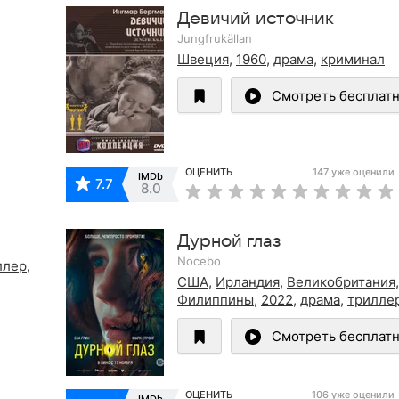
Девичий источник
Jungfrukällan
Швеция
,
1960
,
драма
,
криминал
Смотреть бесплат
ОЦЕНИТЬ
147 уже оценили
IMDb
7.7
8.0
Дурной глаз
Nocebo
ллер
,
США
,
Ирландия
,
Великобритания
,
Филиппины
,
2022
,
драма
,
трилле
Смотреть бесплат
ОЦЕНИТЬ
106 уже оценили
IMDb