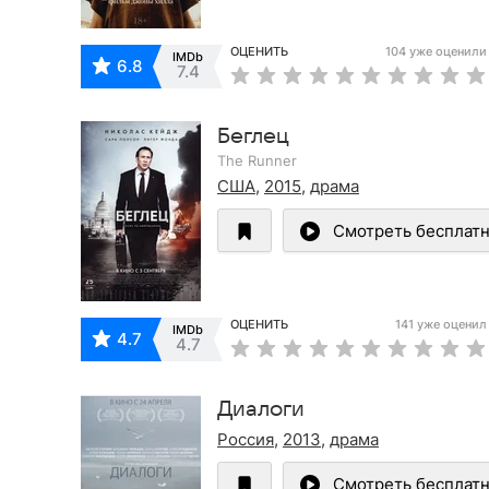
ОЦЕНИТЬ
104 уже оценили
IMDb
6.8
7.4
Беглец
The Runner
США
,
2015
,
драма
Смотреть бесплат
ОЦЕНИТЬ
141 уже оценил
IMDb
4.7
4.7
Диалоги
Россия
,
2013
,
драма
Смотреть бесплат