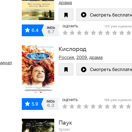
драма
Смотреть бесплат
ОЦЕНИТЬ
125 уже оценили
IMDb
6.4
6.7
Кислород
Россия
,
2009
,
драма
минал
Смотреть бесплат
ОЦЕНИТЬ
188 уже оценили
IMDb
5.9
6.3
Паук
Spider