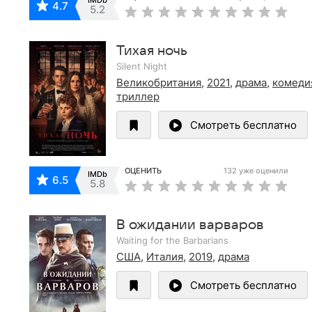
4.7
5.2
Тихая ночь
Silent Night
Великобритания
,
2021
,
драма
,
комеди
триллер
Смотреть бесплатно
ОЦЕНИТЬ
132 уже оценили
IMDb
6.5
5.8
В ожидании варваров
Waiting for the Barbarians
США
,
Италия
,
2019
,
драма
Смотреть бесплатно