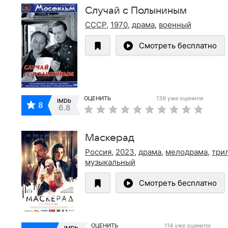
Случай с Полыниным
СССР
,
1970
,
драма
,
военный
Смотреть бесплатно
ОЦЕНИТЬ
139 уже оценили
IMDb
8
6.8
Маскерад
Россия
,
2023
,
драма
,
мелодрама
,
три
музыкальный
Смотреть бесплатно
ОЦЕНИТЬ
114 уже оценили
IMDb