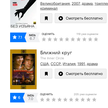
Великобритания
,
2007
,
драма
,
трилле
криминал
Смотреть бесплатно
ОЦЕНИТЬ
119 уже оценили
IMDb
7.1
6.7
Ближний круг
The Inner Circle
США
,
СССР
,
Италия
,
1991
,
драма
Смотреть бесплатно
ОЦЕНИТЬ
205 уже оценили
IMDb
6
7.0