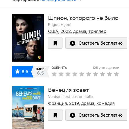
Шпион, которого не было
Rogue Agent
США
,
2022
,
драма
,
триллер
Смотреть бесплатно
ОЦЕНИТЬ
125 уже оценили
IMDb
6.5
6.5
Венеция зовет
Venise n'est pas en Italie
Франция
,
2019
,
драма
,
комедия
Смотреть бесплатно