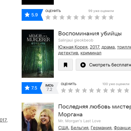
ОЦЕНИТЬ
99 уже оценили
5.9
Воспоминания убийцы
Salinjaui gieokbeob
Южная Корея
,
2017
,
драма
,
трилл
детектив
,
криминал
Смотреть бесплат
ОЦЕНИТЬ
100 уже оценили
IMDb
7.5
7.2
Последняя любовь мисте
Моргана
017
,
Mr. Morgan's Last Love
США
,
Бельгия
,
Германия
,
Франци