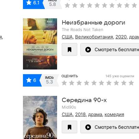
6.1
5.8
Неизбранные дороги
The Roads Not Taken
я
,
США
,
Великобритания
,
2020
,
дра
Смотреть бесплат
ОЦЕНИТЬ
145 уже оценили
IMDb
6
5.3
Середина 90-х
Mid90s
США
,
2018
,
драма
,
комедия
Смотреть бесплат