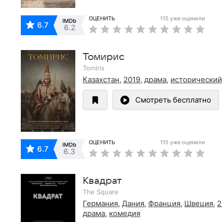
ОЦЕНИТЬ
115 уже оценили
IMDb
6.7
6.2
Томирис
Tomiris
Казахстан
,
2019
,
драма
,
исторический
Смотреть бесплатно
ОЦЕНИТЬ
115 уже оценили
IMDb
6.7
6.3
Квадрат
The Square
Германия
,
Дания
,
Франция
,
Швеция
,
2
драма
,
комедия