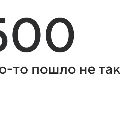
500
о-то пошло не так