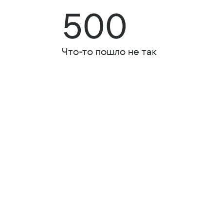
500
Что-то пошло не так