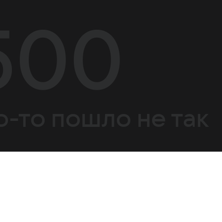
500
о-то пошло не так