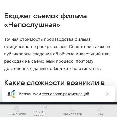
Бюджет съемок фильма
«Непослушная»
Точная стоимость производства фильма
официально не раскрывалась. Создатели также не
публиковали сведения об объеме инвестиций или
расходах на съемочный процесс, поэтому
достоверных данных о бюджете картины нет.
Какие сложности возникли в
процессе съемок
Используем
технологии рекомендаций
Читать
Кино онлайн
Прямой эфир
Шоу
новости