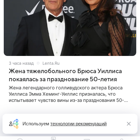
3 часа назад
Lenta.Ru
Жена тяжелобольного Брюса Уиллиса
покаялась за празднование 50-летия
Жена легендарного голливудского актера Брюса
Уиллиса Эмма Хеминг-Уиллис призналась, что
испытывает чувство вины из-за празднования 50-
летия на фоне тяжелой болезни мужа. Об этом
пишет Daily Mail. Эмма заявила,
Используем
технологии рекомендаций