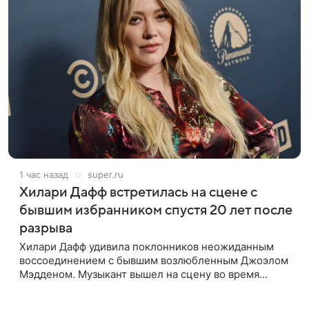
1 час назад
super.ru
Хилари Дафф встретилась на сцене с
бывшим избранником спустя 20 лет после
разрыва
Хилари Дафф удивила поклонников неожиданным
воссоединением с бывшим возлюбленным Джоэлом
Мэдденом. Музыкант вышел на сцену во время
концерта певицы в Нью-Йорке в рамках ее мирового
тура «The Lucky Me» — спустя