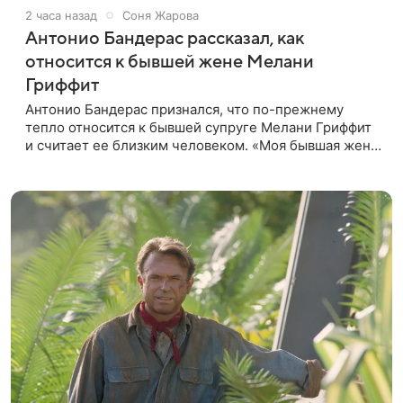
2 часа назад
Соня Жарова
Антонио Бандерас рассказал, как
относится к бывшей жене Мелани
Гриффит
Антонио Бандерас признался, что по-прежнему
тепло относится к бывшей супруге Мелани Гриффит
и считает ее близким человеком. «Моя бывшая жена
если и не мой лучший друг, то один из лучших», —
отметил актер. По