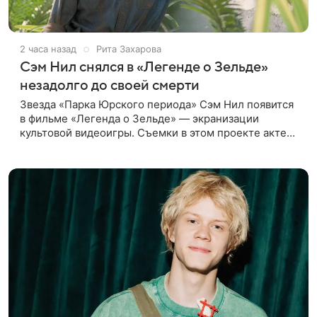
2 часа назад
Рита Захарова
Сэм Нил снялся в «Легенде о Зельде»
незадолго до своей смерти
Звезда «Парка Юрского периода» Сэм Нил появится
в фильме «Легенда о Зельде» — экранизации
культовой видеоигры. Съемки в этом проекте актер
завершил незадолго до ухода из жизни, сообщает
Deadline. События фильма