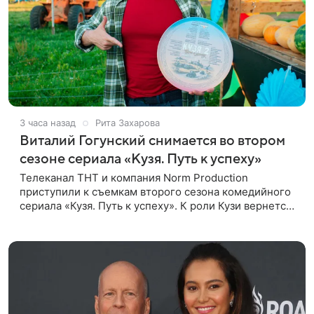
3 часа назад
Рита Захарова
Виталий Гогунский снимается во втором
сезоне сериала «Кузя. Путь к успеху»
Телеканал ТНТ и компания Norm Production
приступили к съемкам второго сезона комедийного
сериала «Кузя. Путь к успеху». К роли Кузи вернется
Виталий Гогунский. Вместе с ним в новом сезоне
сыграют Денис Бузин,