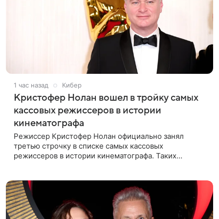
1 час назад
Кибер
Кристофер Нолан вошел в тройку самых
кассовых режиссеров в истории
кинематографа
Режиссер Кристофер Нолан официально занял
третью строчку в списке самых кассовых
режиссеров в истории кинематографа. Таких
результатов ему помогла добиться «Одиссея»,
вышедшая 17 июля и собравшая на момент