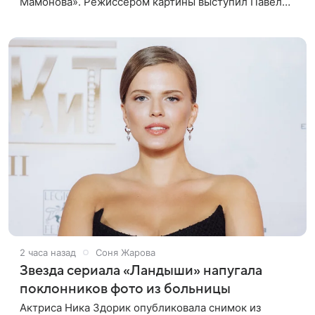
Мамонова». Режиссером картины выступил Павел
Лунгин, который снимал музыканта в культовых
лентах «Такси-блюз» и «Остров». Новая работа
2 часа назад
Соня Жарова
Звезда сериала «Ландыши» напугала
поклонников фото из больницы
Актриса Ника Здорик опубликовала снимок из