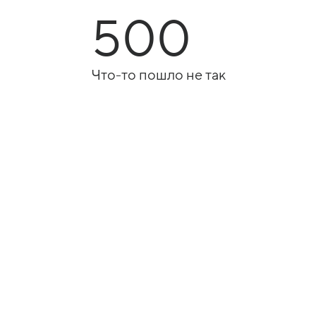
500
Что-то пошло не так