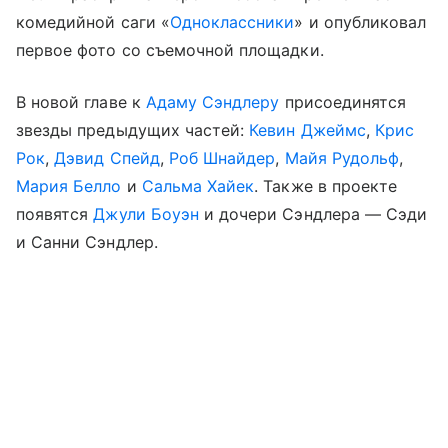
комедийной саги «
Одноклассники
» и опубликовал
первое фото со съемочной площадки.
В новой главе к
Адаму Сэндлеру
присоединятся
звезды предыдущих частей:
Кевин Джеймс
,
Крис
Рок
,
Дэвид Спейд
,
Роб Шнайдер
,
Майя Рудольф
,
Мария Белло
и
Сальма Хайек
. Также в проекте
появятся
Джули Боуэн
и дочери Сэндлера — Сэди
и Санни Сэндлер.