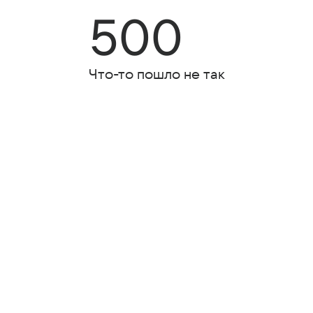
500
Что-то пошло не так